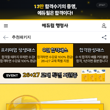
7
7
7
만
회원의 선택,
근거보기
에듀윌
은 합격이다!
에듀윌 행정사
추천패키지
프리미엄 평생패스
0원 합격패스
합격완성패스
합격할 때까지 무제한 수강!
합격하면 수강료 100% 환급!
수석 합격자 배출 커리큘럼
합격하면 수강료 100% 환급!
26+27 교재 특별 지원
합격, 1년이면 충분합니다
26+27
교재 특별 지원중
EVENT