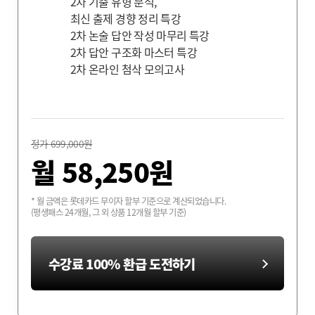
웅
최종합격생 최*근
2차 기출 유형 분석,
최신 출제 경향 정리 특강
2차 논술 답안 작성 마무리 특강
2차 답안 구조화 마스터 특강
2차 온라인 첨삭 모의고사
*숙
최종합격생 홍*민
최
정가 699,000원
김*중
최종합격생 김*식
최종
월
58,250
원
* 월 금액은 롯데카드 무이자 할부 기준으로 계산되었습니다.
 안*호
최종합격생 신*철
최종합
(평생패스 24개월, 그 외 상품 12개월 할부 기준)
수강료 100% 환급 도전하기
생 최*철
최종합격생 정*성
최종합격
격생 윤*정
최종합격생 노*을
최종합격생