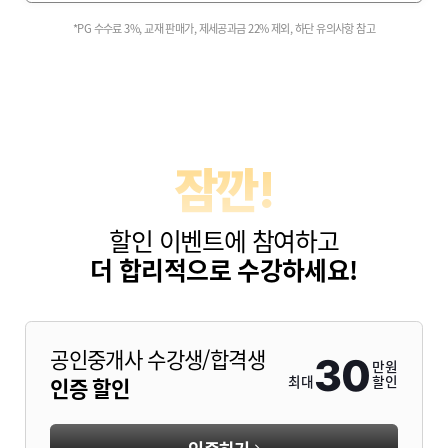
*PG 수수료 3%, 교재 판매가, 제세공과금 22% 제외, 하단 유의사항 참고
합격생 이*준
최종합격생 이*인
최종합격생 
종합격생 주*중
최종합격생 정*혁
최종합격생 이
잠깐!
할인 이벤트에 참여하고
더 합리적으로 수강하세요!
공인중개사 수강생/합격생
30
만원
최대
할인
인증 할인