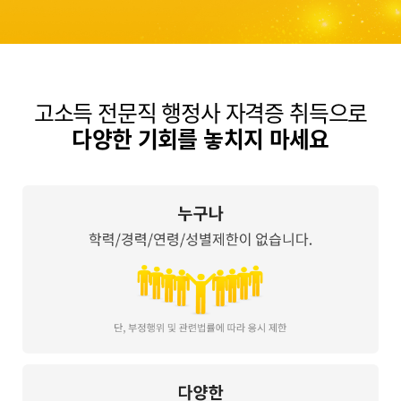
최종합격생 이*나
최종합격생 조*익
최종합격생 최*형
최종합격생 최*우
최종합격생 최*근
최종합격생 허*웅
최종합격생 홍*희
최종합격생 홍*민
최종합격생 강*
종합격생 김*민
최종합격생 김*식
최종합격생 김
고소득 전문직 행정사 자격증 취득으로
다양한 기회를 놓치지 마세요
합격생 김*환
최종합격생 신*철
최종합격생 
격생 이*희
최종합격생 정*성
최종합격생
생 최*현
최종합격생 노*을
최종합격
 이*미
최종합격생 이*인
최종합
이*호
최종합격생 정*혁
최종