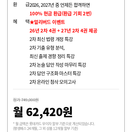
환
급
2026, 2027년 중 언제든 합격하면
100% 현금 환급(환급 기회 2번)
혜
택
★얼리버드 이벤트
26년 2차 4권 + 27년 2차 4권 제공
2차 최신 법령 개정 특강
2차 기출 유형 분석,
최신 출제 경향 정리 특강
최종합격생 양*준
2차 논술 답안 작성 마무리 특강
2차 답안 구조화 마스터 특강
2차 온라인 첨삭 모의고사
정가 749,000원
월
62,420
원
* 월 금액은 롯데카드 무이자 할부 기준으로 계산되었습니다.
(평생패스 24개월, 그 외 상품 12개월 할부 기준)