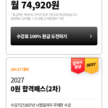
월
74,920
원
* 월 금액은 롯데카드 무이자 할부 기준으로 계산되었습니다.
(평생패스 24개월, 그 외 상품 12개월 할부 기준)
수강료 100% 환급 도전하기
합격시
최종합격생 송*섭
BEST
환급
26+27 대비
2027
0원 합격패스(2차)
수강기간
2027년 시험일까지 무제한 수강